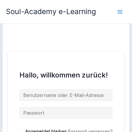
Zum
Soul-Academy e-Learning
Inhalt
springen
Hallo, willkommen zurück!
Angemeldet bleiben
Passwort vergessen?