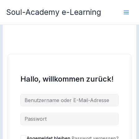
Zum
Soul-Academy e-Learning
Inhalt
springen
Hallo, willkommen zurück!
Angemeldet bleiben
Passwort vergessen?