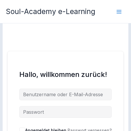
Zum
Soul-Academy e-Learning
Inhalt
springen
Hallo, willkommen zurück!
Angemeldet bleiben
Passwort vergessen?