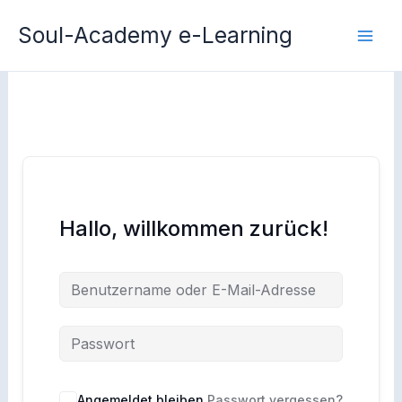
Zum
Soul-Academy e-Learning
Inhalt
springen
Hallo, willkommen zurück!
Angemeldet bleiben
Passwort vergessen?