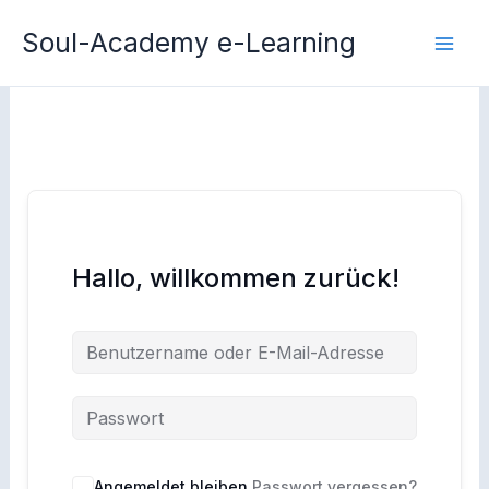
Zum
Soul-Academy e-Learning
Inhalt
springen
Hallo, willkommen zurück!
Angemeldet bleiben
Passwort vergessen?