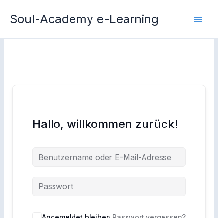
Zum
Soul-Academy e-Learning
Inhalt
springen
Hallo, willkommen zurück!
Angemeldet bleiben
Passwort vergessen?