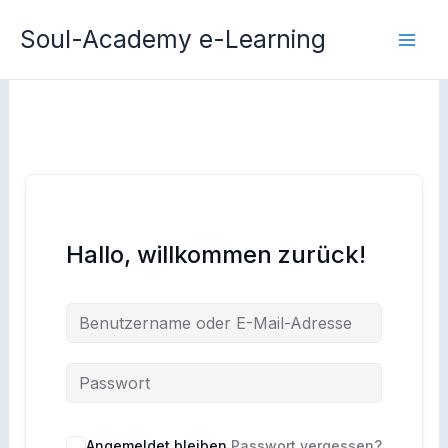
Zum
Soul-Academy e-Learning
Inhalt
springen
Hallo, willkommen zurück!
Angemeldet bleiben
Passwort vergessen?