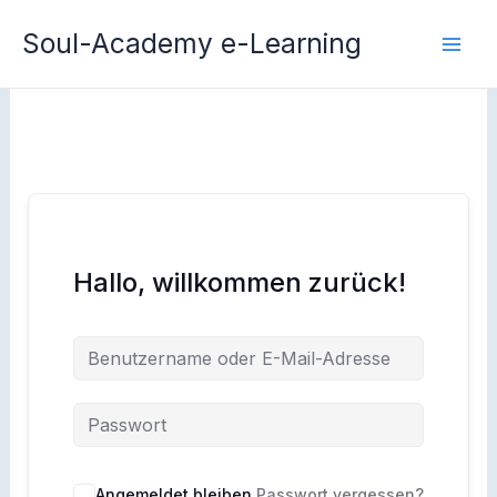
Zum
Soul-Academy e-Learning
Inhalt
springen
Hallo, willkommen zurück!
Angemeldet bleiben
Passwort vergessen?