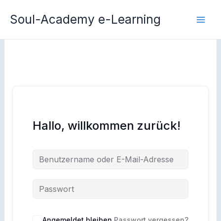
Zum
Soul-Academy e-Learning
Inhalt
springen
Hallo, willkommen zurück!
Angemeldet bleiben
Passwort vergessen?