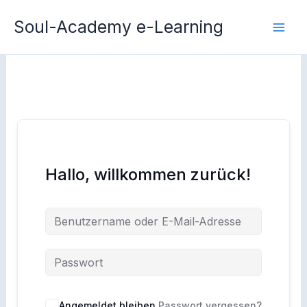
Zum
Soul-Academy e-Learning
Inhalt
springen
Hallo, willkommen zurück!
Angemeldet bleiben
Passwort vergessen?