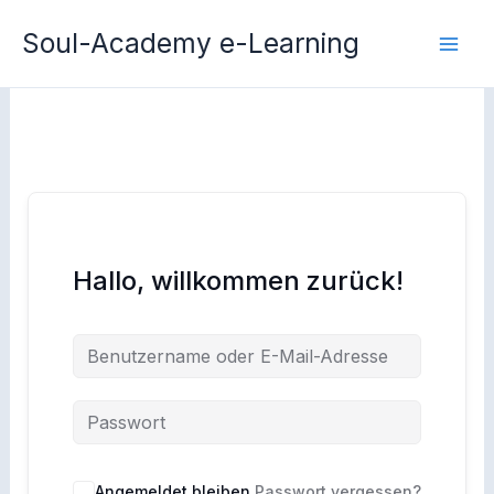
Zum
Soul-Academy e-Learning
Inhalt
springen
Hallo, willkommen zurück!
Angemeldet bleiben
Passwort vergessen?