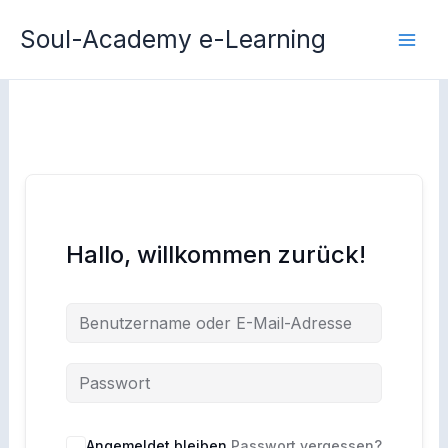
Zum
Soul-Academy e-Learning
Inhalt
springen
Hallo, willkommen zurück!
Angemeldet bleiben
Passwort vergessen?