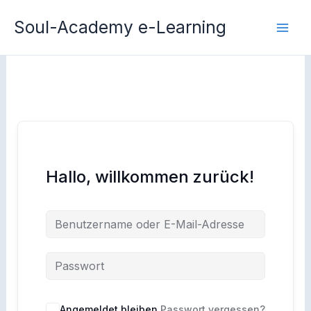
Zum
Soul-Academy e-Learning
Inhalt
springen
Hallo, willkommen zurück!
Angemeldet bleiben
Passwort vergessen?