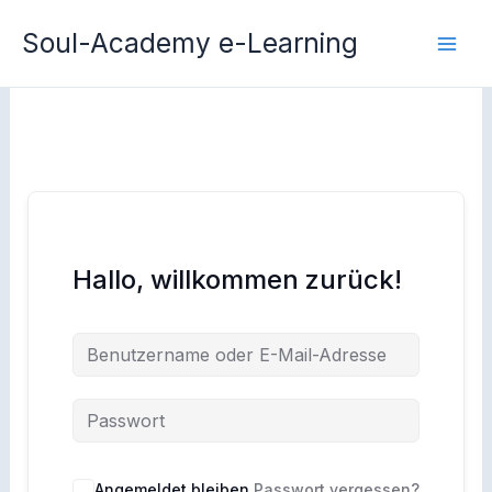
Zum
Soul-Academy e-Learning
Inhalt
springen
Hallo, willkommen zurück!
Angemeldet bleiben
Passwort vergessen?