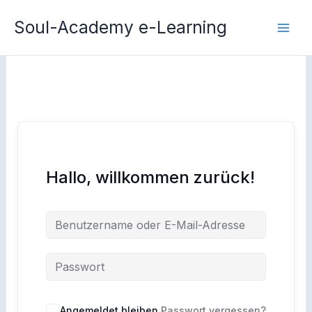
Zum
Soul-Academy e-Learning
Inhalt
springen
Hallo, willkommen zurück!
Angemeldet bleiben
Passwort vergessen?