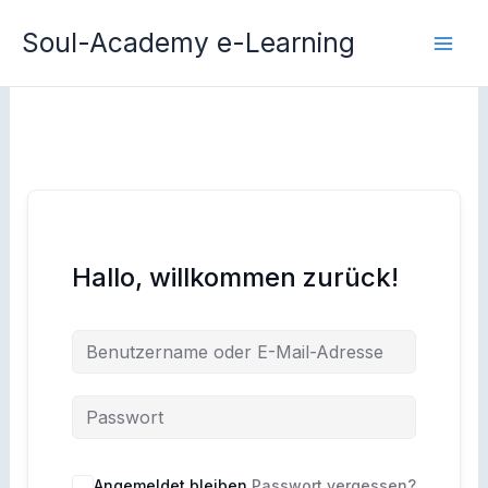
Zum
Soul-Academy e-Learning
Inhalt
springen
Hallo, willkommen zurück!
Angemeldet bleiben
Passwort vergessen?