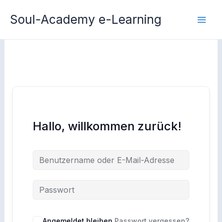
Zum
Soul-Academy e-Learning
Inhalt
springen
Hallo, willkommen zurück!
Angemeldet bleiben
Passwort vergessen?