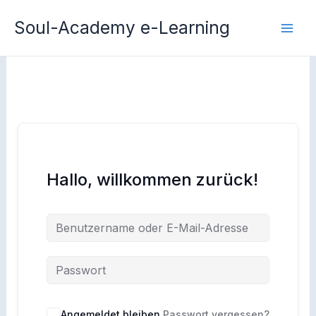
Zum
Soul-Academy e-Learning
Inhalt
springen
Hallo, willkommen zurück!
Angemeldet bleiben
Passwort vergessen?