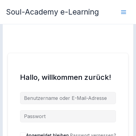
Zum
Soul-Academy e-Learning
Inhalt
springen
Hallo, willkommen zurück!
Angemeldet bleiben
Passwort vergessen?