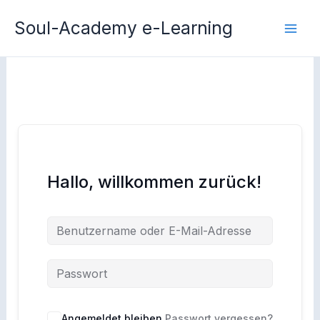
Zum
Soul-Academy e-Learning
Inhalt
springen
Hallo, willkommen zurück!
Angemeldet bleiben
Passwort vergessen?