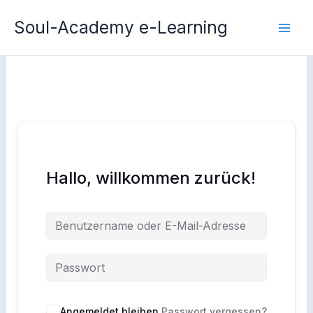
Zum
Soul-Academy e-Learning
Inhalt
springen
Hallo, willkommen zurück!
Angemeldet bleiben
Passwort vergessen?