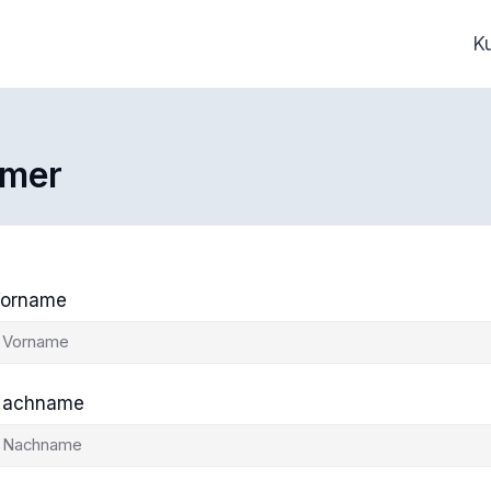
K
hmer
orname
achname