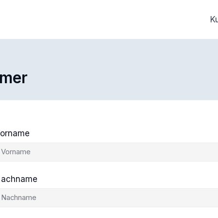
K
hmer
orname
achname