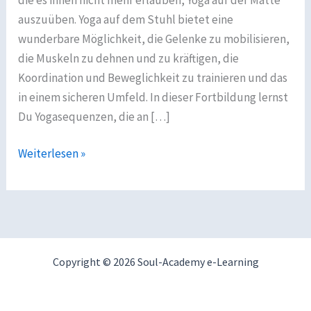
auszuüben. Yoga auf dem Stuhl bietet eine
wunderbare Möglichkeit, die Gelenke zu mobilisieren,
die Muskeln zu dehnen und zu kräftigen, die
Koordination und Beweglichkeit zu trainieren und das
in einem sicheren Umfeld. In dieser Fortbildung lernst
Du Yogasequenzen, die an […]
„Yoga
Weiterlesen »
auf
dem
Stuhl
für
Senioren“
Copyright © 2026 Soul-Academy e-Learning
–
Ein
Selbstlernkurs