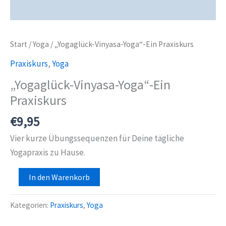
Start
/
Yoga
/ „Yogaglück-Vinyasa-Yoga“-Ein Praxiskurs
Praxiskurs
,
Yoga
„Yogaglück-Vinyasa-Yoga“-Ein
Praxiskurs
€
9,95
Vier kurze Übungssequenzen für Deine tägliche
Yogapraxis zu Hause.
"Yogaglück-
In den Warenkorb
Vinyasa-
Yoga"-
Kategorien:
Praxiskurs
,
Yoga
Ein